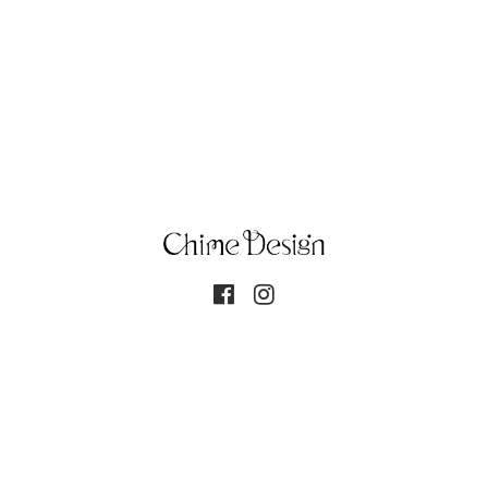
個人情報保護方針
Copyright© 2017-2026 チャイムデザイン All rights reserved. This
site is protected by reCAPTCHA and the Google
Privacy Policy
and
Terms of
Service
apply.