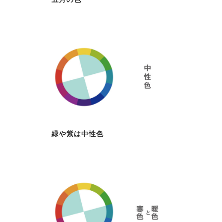
緑や紫は中性色