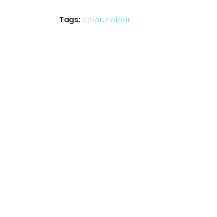
Tags:
color
,
colour