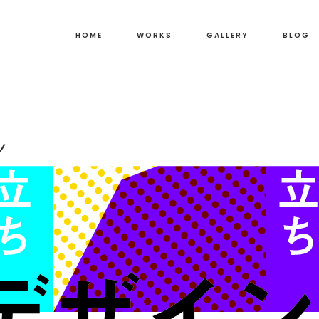
HOME
WORKS
GALLERY
BLOG
ン