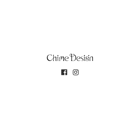
個人情報保護方針
Copyright© 2017-2026 チャイムデザイン All rights reserved. This
site is protected by reCAPTCHA and the Google
Privacy Policy
and
Terms of
Service
apply.