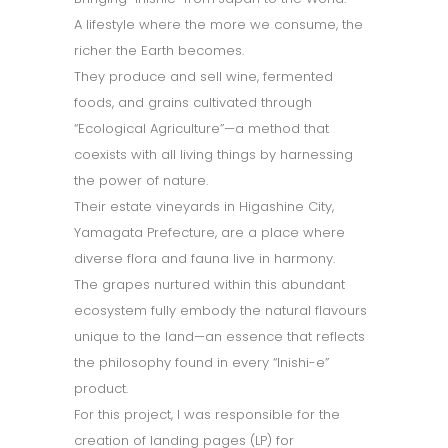
A lifestyle where the more we consume, the
richer the Earth becomes.
They produce and sell wine, fermented
foods, and grains cultivated through
“Ecological Agriculture”—a method that
coexists with all living things by harnessing
the power of nature.
Their estate vineyards in Higashine City,
Yamagata Prefecture, are a place where
diverse flora and fauna live in harmony.
The grapes nurtured within this abundant
ecosystem fully embody the natural flavours
unique to the land—an essence that reflects
the philosophy found in every “Inishi-e”
product.
For this project, I was responsible for the
creation of landing pages (LP) for