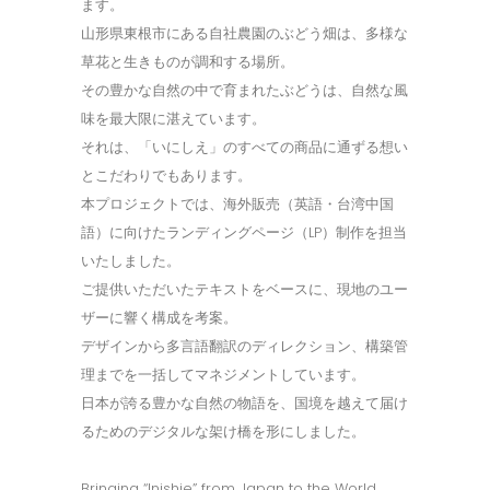
ます。
山形県東根市にある自社農園のぶどう畑は、多様な
草花と生きものが調和する場所。
その豊かな自然の中で育まれたぶどうは、自然な風
味を最大限に湛えています。
それは、「いにしえ」のすべての商品に通ずる想い
とこだわりでもあります。
本プロジェクトでは、海外販売（英語・台湾中国
語）に向けたランディングページ（LP）制作を担当
いたしました。
ご提供いただいたテキストをベースに、現地のユー
ザーに響く構成を考案。
デザインから多言語翻訳のディレクション、構築管
理までを一括してマネジメントしています。
日本が誇る豊かな自然の物語を、国境を越えて届け
るためのデジタルな架け橋を形にしました。
Bringing “Inishie” from Japan to the World.