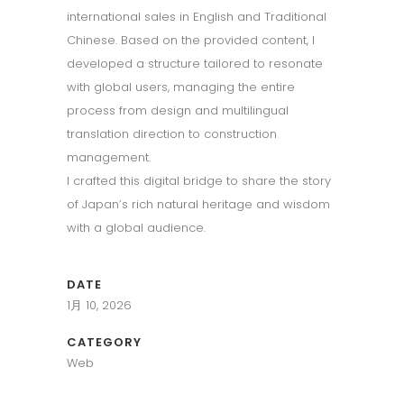
international sales in English and Traditional
Chinese. Based on the provided content, I
developed a structure tailored to resonate
with global users, managing the entire
process from design and multilingual
translation direction to construction
management.
I crafted this digital bridge to share the story
of Japan’s rich natural heritage and wisdom
with a global audience.
DATE
1月 10, 2026
CATEGORY
Web