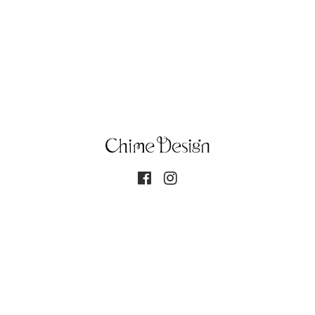
個人情報保護方針
Copyright© 2017-2026 チャイムデザイン All rights reserved. This
site is protected by reCAPTCHA and the Google
Privacy Policy
and
Terms of
Service
apply.